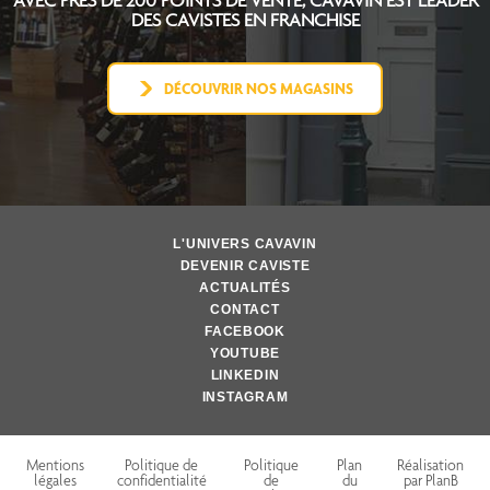
AVEC PRÈS DE 200 POINTS DE VENTE, CAVAVIN EST
LEADER
DES CAVISTES EN FRANCHISE
DÉCOUVRIR NOS MAGASINS
L'UNIVERS CAVAVIN
DEVENIR CAVISTE
ACTUALITÉS
CONTACT
FACEBOOK
YOUTUBE
LINKEDIN
INSTAGRAM
Mentions
Politique de
Politique
Plan
Réalisation
légales
confidentialité
de
du
par PlanB