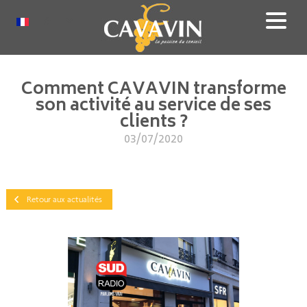
Aller
au
Select
contenu
your
principal
language
Comment CAVAVIN transforme
son activité au service de ses
clients ?
03/07/2020
Retour aux actualités