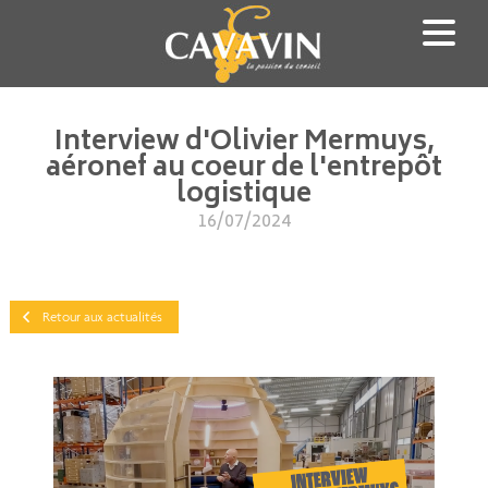
Aller
au
contenu
principal
Interview d'Olivier Mermuys,
aéronef au coeur de l'entrepôt
logistique
16/07/2024
Retour aux actualités