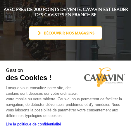
AVEC PRÈS DE 200 POINTS DE VENTE, CAVAVIN EST
LEADER
DES CAVISTES EN FRANCHISE
DÉCOUVRIR NOS MAGASINS
Gestion
L'UNIVERS CAVAVIN
des Cookies !
DEVENIR CAVISTE
ACTUALITÉS
Lorsque vous consultez notre site, des
CONTACT
cookies sont déposés sur votre ordinateur,
FACEBOOK
votre mobile ou votre tablette. Ceux-ci nous permettent de faciliter la
YOUTUBE
navigation, de détecter d'éventuels problèmes et d'y remédier. Nous
LINKEDIN
vous laissons la possibilité de paramétrer votre consentement aux
INSTAGRAM
différentes typologies de cookies.
Lire la politique de confidentialité