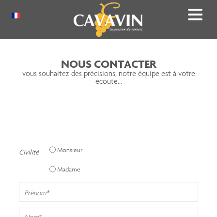
Aller
au
Select
contenu
your
principal
language
NOUS CONTACTER
vous souhaitez des précisions, notre équipe est à votre
écoute...
Monsieur
Civilité
Madame