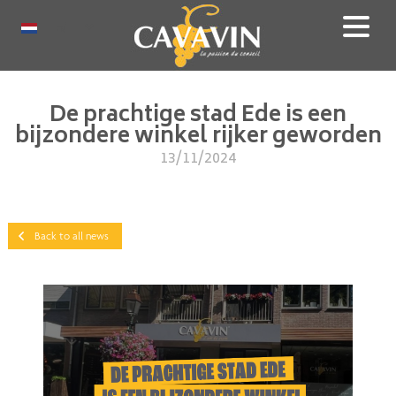
Skip
to
Select
main
your
content
language
De prachtige stad Ede is een
bijzondere winkel rijker geworden
13/11/2024
Back to all news