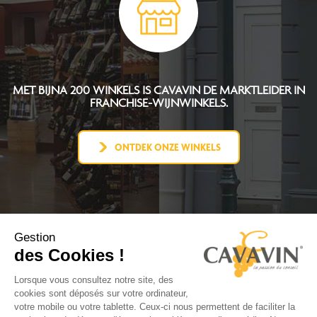
MET BIJNA 200 WINKELS IS CAVAVIN DE MARKTLEIDER IN
FRANCHISE-WIJNWINKELS.
ONTDEK ONZE WINKELS
Gestion
CAVAVIN CONCEPT
des Cookies !
WORD FRANCHISENEMER
NEWS
Lorsque vous consultez notre site, des
CONTACT
cookies sont déposés sur votre ordinateur,
FACEBOOK
votre mobile ou votre tablette. Ceux-ci nous permettent de faciliter la