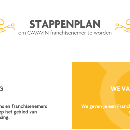
STAPPENPLAN
om CAVAVIN franchisenemer te worden
G
WE VA
s en franchisenemers
We geven je een Franc
op het gebied van
sing.