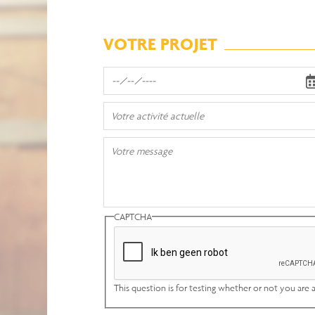
VOTRE PROJET
Echéance
du
projet
Votre
activité
actuelle
Votre
message
CAPTCHA
This question is for testing whether or not you ar