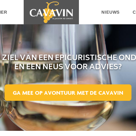
MER
NIEUWS
C
DE ZIEL VAN EEN EPICURISTISCHE O
EN EEN NEUS VOOR ADVIES?
GA MEE OP AVONTUUR MET DE CAVAVIN