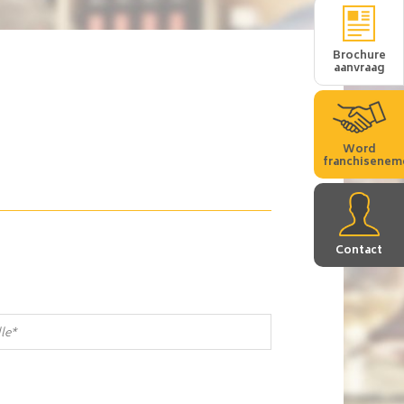
Brochure
aanvraag
Word
franchisenem
Contact
e