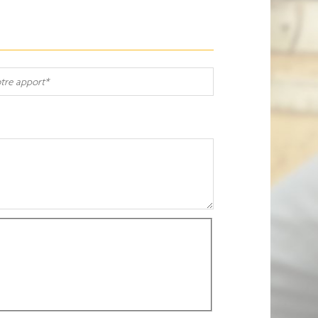
re
ort