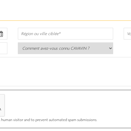
Région
Vot
ou
app
ville
Comment
Comment
ciblée
avez-
avez-
vous
vous
connu
connu
CAVAVIN
CAVAVIN
?
?
e a human visitor and to prevent automated spam submissions.