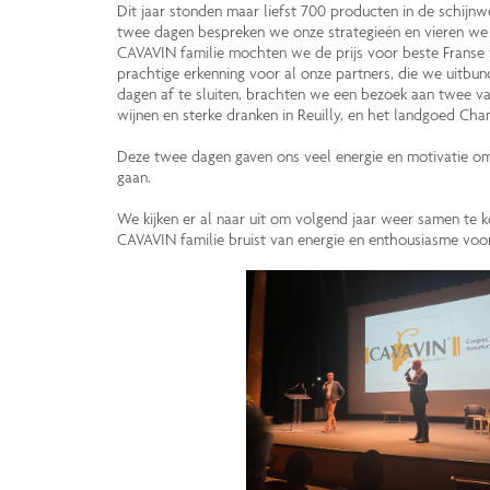
Dit jaar stonden maar liefst 700 producten in de schij
twee dagen bespreken we onze strategieën en vieren we o
CAVAVIN familie mochten we de prijs voor beste Franse w
prachtige erkenning voor al onze partners, die we uitbu
dagen af te sluiten, brachten we een bezoek aan twee v
wijnen en sterke dranken in Reuilly, en het landgoed Cha
Deze twee dagen gaven ons veel energie en motivatie o
gaan.
We kijken er al naar uit om volgend jaar weer samen te k
CAVAVIN familie bruist van energie en enthousiasme voo