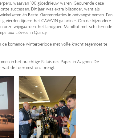
nwerpers, waarvan 100 gloednieuw waren. Gedurende deze
nze successen. Dit jaar was extra bijzonder, want als
inkelketen én Beste Klantenrelaties in ontvangst nemen. Een
ndig vierden tijdens het CAVAVIN galadiner. Om de bijzondere
an onze wijngaarden: het landgoed Mabillot met schitterende
mps aux Lièvres in Quincy.
m de komende winterperiode met volle kracht tegemoet te
omen in het prachtige Palais des Papes in Avignon. De
r wat de toekomst ons brengt.