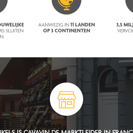
UWELIJKE
11 LANDEN
3,5 MI
AANWEZIG IN
OP 3 CONTINENTEN​
S SLUITEN
VERVO
N.
NKELS IS CAVAVIN DE MARKTLEIDER IN FRANC