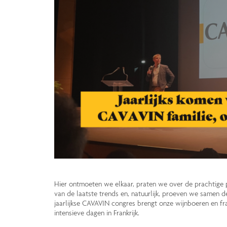
Hier ontmoeten we elkaar, praten we over de prachtige 
van de laatste trends en, natuurlijk, proeven we samen 
jaarlijkse CAVAVIN congres brengt onze wijnboeren en f
intensieve dagen in Frankrijk.