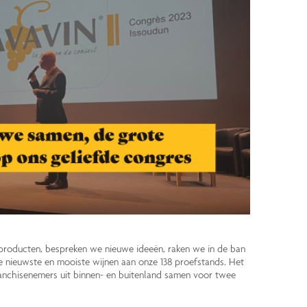
producten, bespreken we nieuwe ideeën, raken we in de ban
de nieuwste en mooiste wijnen aan onze 138 proefstands. Het
ranchisenemers uit binnen- en buitenland samen voor twee