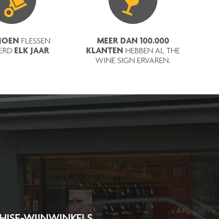
LJOEN
MEER DAN 100.000
FLESSEN
ELK JAAR
KLANTEN
ERD
HEBBEN AL THE
WINE SIGN ERVAREN.
HISE-WIJNWINKELS.