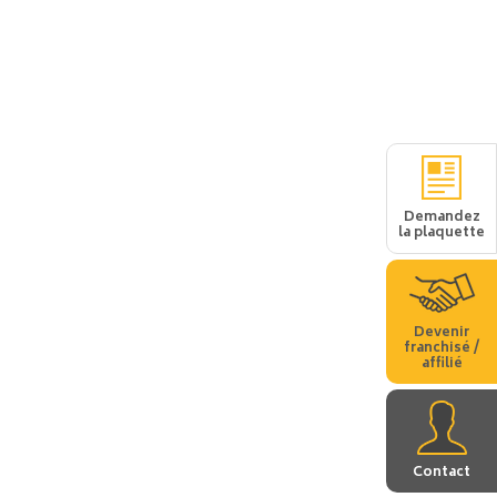
Demandez
la plaquette
Devenir
franchisé /
affilié
Contact