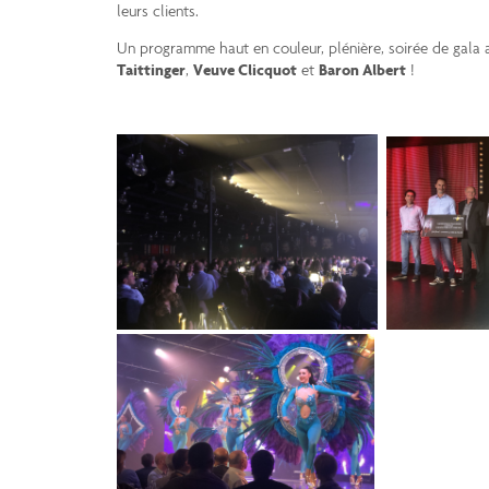
leurs clients.
Un programme haut en couleur, plénière, soirée de gala
Taittinger
,
Veuve Clicquot
et
Baron Albert
!