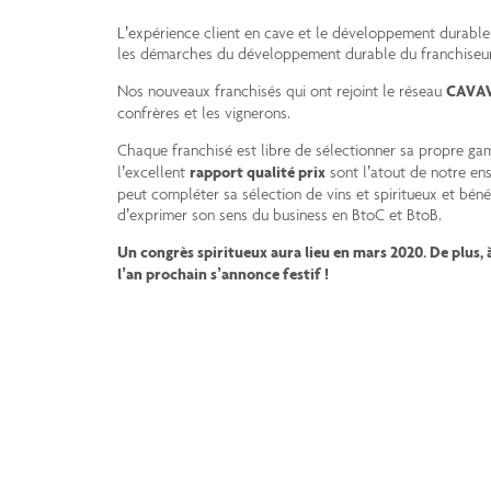
L’expérience client en cave et le développement durable
les démarches du développement durable du franchiseurs
Nos nouveaux franchisés qui ont rejoint le réseau
CAVA
confrères et les vignerons.
Chaque franchisé est libre de sélectionner sa propre 
l’excellent
rapport qualité prix
sont l’atout de notre en
peut compléter sa sélection de vins et spiritueux et béné
d’exprimer son sens du business en BtoC et BtoB.
Un congrès spiritueux aura lieu en mars 2020. De plus, 
l’an prochain s’annonce festif !