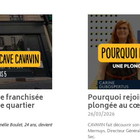
ne franchisée
Pourquoi rejo
e quartier
plongée au cœ
26/03/2026
lie Boulet, 24 ans, devient
CAVAVIN fait découvrir son 
Mermuys, Directeur Général,
Sec.