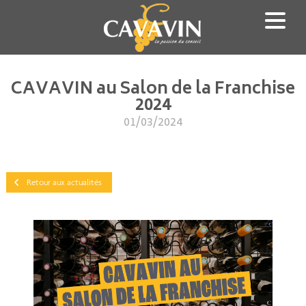
Aller
au
contenu
principal
CAVAVIN au Salon de la Franchise
2024
01/03/2024
Retour aux actualités