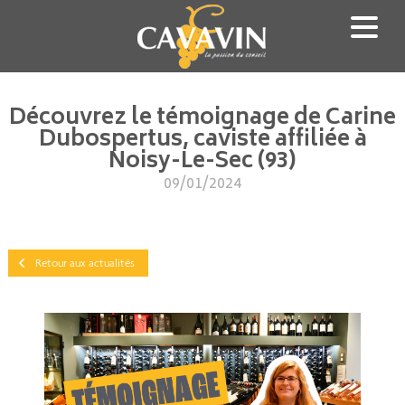
Aller
au
contenu
principal
Découvrez le témoignage de Carine
Dubospertus, caviste affiliée à
Noisy-Le-Sec (93)
09/01/2024
Retour aux actualités