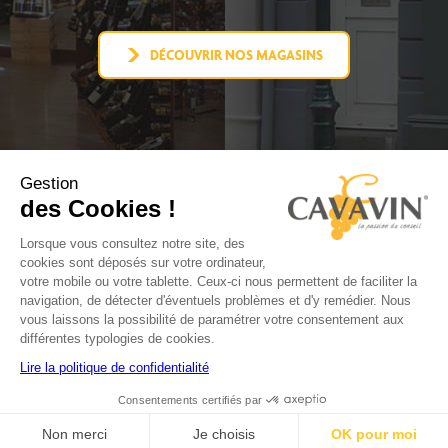
DÉCOUVRIR NOS MAGASINS
Gestion
L'UNIVERS CAVAVIN
des Cookies !
DEVENIR CAVISTE
ACTUALITÉS
Lorsque vous consultez notre site, des
CONTACT
cookies sont déposés sur votre ordinateur,
FACEBOOK
votre mobile ou votre tablette. Ceux-ci nous permettent de faciliter la
YOUTUBE
navigation, de détecter d'éventuels problèmes et d'y remédier. Nous
LINKEDIN
vous laissons la possibilité de paramétrer votre consentement aux
INSTAGRAM
différentes typologies de cookies.
Lire la politique de confidentialité
Mentions
Politique de
Politique
Plan
Réalisation
Consentements certifiés par
légales
confidentialité
de
du
par PlanB
cookies
site
Non merci
Je choisis
OK pour moi