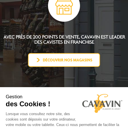
AVEC PRÈS DE 200 POINTS DE VENTE, CAVAVIN EST
LEADER
DES CAVISTES EN FRANCHISE
DÉCOUVRIR NOS MAGASINS
Gestion
L'UNIVERS CAVAVIN
des Cookies !
DEVENIR CAVISTE
ACTUALITÉS
Lorsque vous consultez notre site, des
CONTACT
cookies sont déposés sur votre ordinateur,
FACEBOOK
votre mobile ou votre tablette. Ceux-ci nous permettent de faciliter la